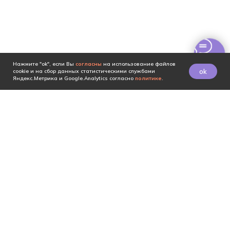
Нажмите "ok", если Вы
согласны
на использование файлов
ok
cookie и на сбор данных статистическими службами
Яндекс.Метрика и Google.Analytics согласно
политике
.