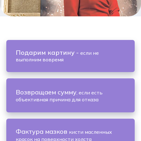
Подарим картину
-
если не
выполним вовремя
Возвращаем сумму
, если есть
объективная причина для отказа
Фактура мазков
кисти масленных
красок на поверхности холста