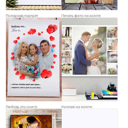
Полароид портрет
Печать фото на холсте
Любовь это Love is
Коллаж на холсте