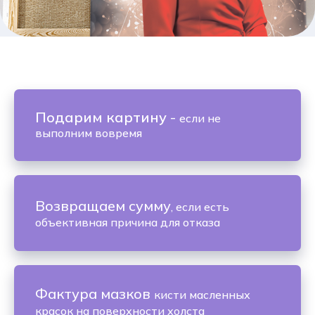
Подарим картину
-
если не
выполним вовремя
Возвращаем сумму
, если есть
объективная причина для отказа
Фактура мазков
кисти масленных
красок на поверхности холста