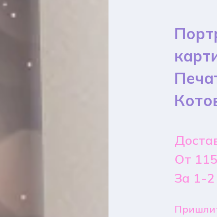
Порт
карт
Печа
Кото
Достав
От 115
За 1-2
Пришлит