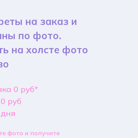
реты на заказ и
ины по фото.
ть на холсте фото
во
ка 0 руб*
0 руб
 дня
е фото и получите