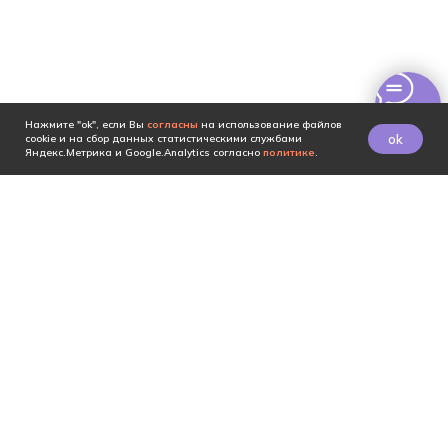
Нажмите "ok", если Вы
согласны
на использование файлов
ok
cookie и на сбор данных статистическими службами
Яндекс.Метрика и Google.Analytics согласно
политике
.