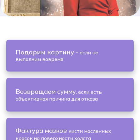
Подарим картину
-
если не
выполним вовремя
Возвращаем сумму
, если есть
объективная причина для отказа
Фактура мазков
кисти масленных
красок на поверхности холста