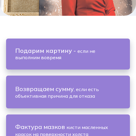
Подарим картину
-
если не
выполним вовремя
Возвращаем сумму
, если есть
объективная причина для отказа
Фактура мазков
кисти масленных
красок на поверхности холста