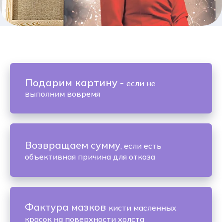
Подарим картину
-
если не
выполним вовремя
Возвращаем сумму
, если есть
объективная причина для отказа
Фактура мазков
кисти масленных
красок на поверхности холста