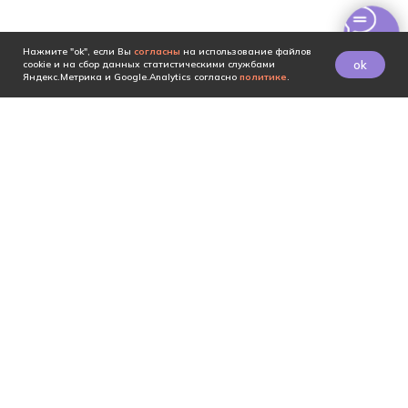
Нажмите "ok", если Вы
согласны
на использование файлов
ok
cookie и на сбор данных статистическими службами
Яндекс.Метрика и Google.Analytics согласно
политике
.