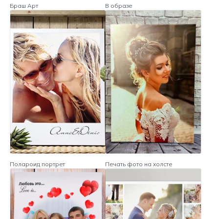
Браш Арт
В образе
Полароид портрет
Печать фото на холсте