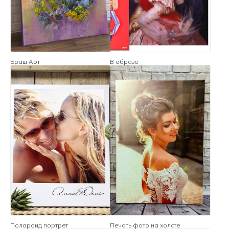
Браш Арт
В образе
Полароид портрет
Печать фото на холсте