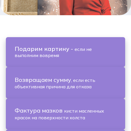
Подарим картину
-
если не
выполним вовремя
Возвращаем сумму
, если есть
объективная причина для отказа
Фактура мазков
кисти масленных
красок на поверхности холста