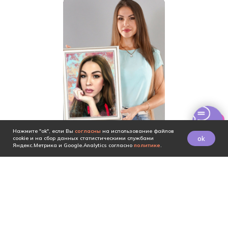
Нажмите "ok", если Вы
согласны
на использование файлов
ok
cookie и на сбор данных статистическими службами
Яндекс.Метрика и Google.Analytics согласно
политике
.
1890 ₽
30 - 45
ЗАКАЗАТЬ
⟶