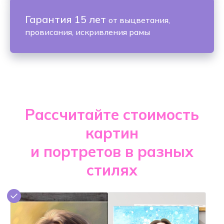
Гарантия 15 лет
от выцветания,
провисания, искривления рамы
Рассчитайте стоимость
картин
и портретов в разных
стилях