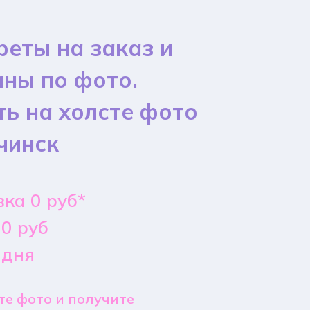
реты на заказ и
ины по фото.
ть на холсте фото
чинск
ка 0 руб*
0 руб
 дня
е фото и получите