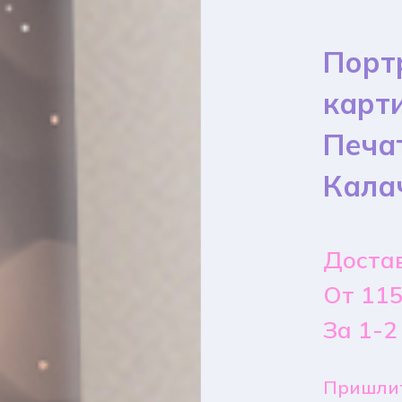
Порт
карт
Печа
Кала
Достав
От 115
За 1-2
Пришлит