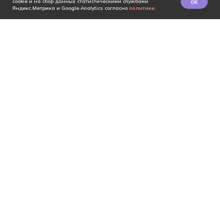
ok
cookie и на сбор данных статистическими службами
Яндекс.Метрика и Google.Analytics согласно
политике
.