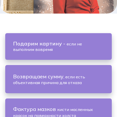
Подарим картину
-
если не
выполним вовремя
Возвращаем сумму
, если есть
объективная причина для отказа
Фактура мазков
кисти масленных
красок на поверхности холста