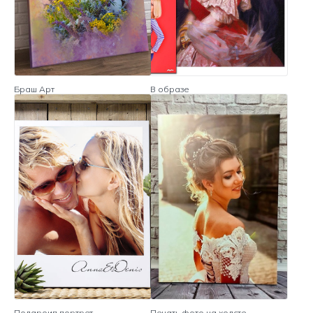
Браш Арт
В образе
Полароид портрет
Печать фото на холсте