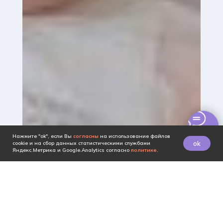
Нажмите "ok", если Вы
согласны
на использование файлов
ok
cookie и на сбор данных статистическими службами
Яндекс.Метрика и Google.Analytics согласно
политике
.