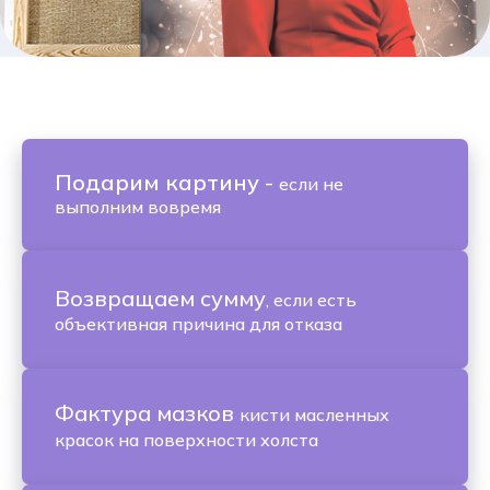
Подарим картину
-
если не
выполним вовремя
Возвращаем сумму
, если есть
объективная причина для отказа
Фактура мазков
кисти масленных
красок на поверхности холста