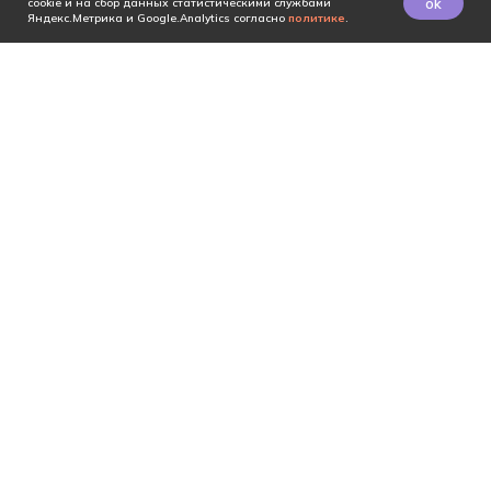
ok
cookie и на сбор данных статистическими службами
Яндекс.Метрика и Google.Analytics согласно
политике
.