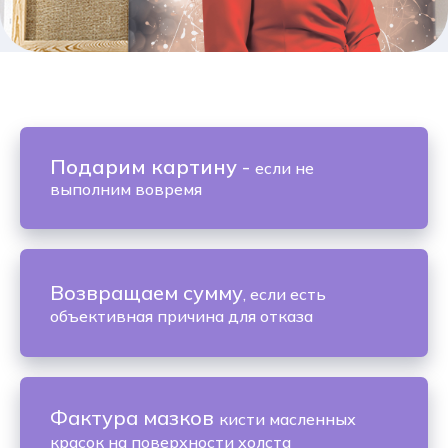
Подарим картину
-
если не
выполним вовремя
Возвращаем сумму
, если есть
объективная причина для отказа
Фактура мазков
кисти масленных
красок на поверхности холста