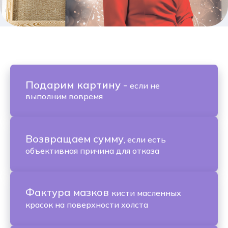
Подарим картину
-
если не
выполним вовремя
Возвращаем сумму
, если есть
объективная причина для отказа
Фактура мазков
кисти масленных
красок на поверхности холста