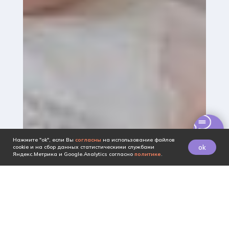
Нажмите "ok", если Вы
согласны
на использование файлов
ok
cookie и на сбор данных статистическими службами
Яндекс.Метрика и Google.Analytics согласно
политике
.