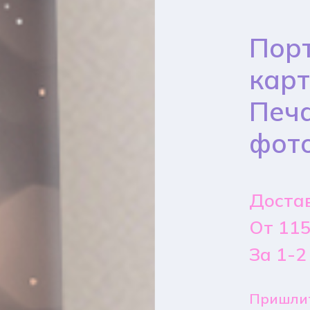
Порт
карт
Печа
фот
Достав
От 115
За 1-2
Пришлит