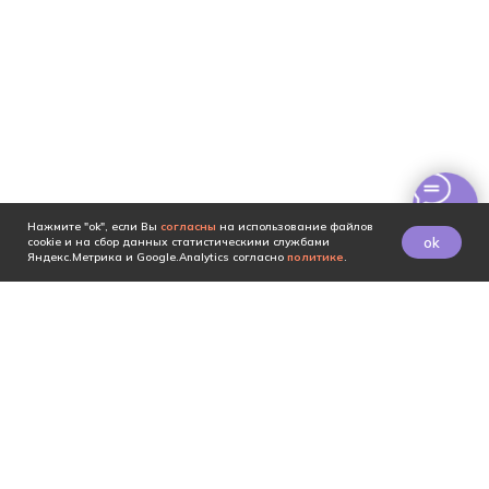
Нажмите "ok", если Вы
согласны
на использование файлов
ok
cookie и на сбор данных статистическими службами
Яндекс.Метрика и Google.Analytics согласно
политике
.