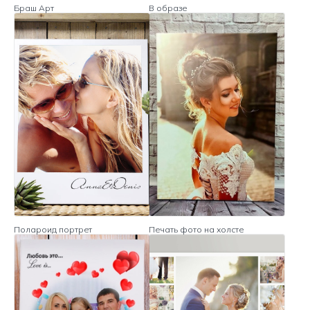
Браш Арт
В образе
Полароид портрет
Печать фото на холсте