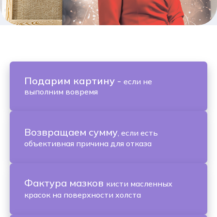
Подарим картину
-
если не
выполним вовремя
Возвращаем сумму
, если есть
объективная причина для отказа
Фактура мазков
кисти масленных
красок на поверхности холста