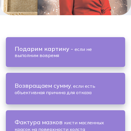
Подарим картину
-
если не
выполним вовремя
Возвращаем сумму
, если есть
объективная причина для отказа
Фактура мазков
кисти масленных
красок на поверхности холста