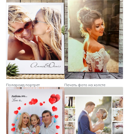
Полароид портрет
Печать фото на холсте