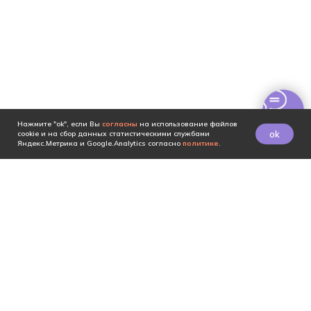
Нажмите "ok", если Вы
согласны
на использование файлов
ok
cookie и на сбор данных статистическими службами
Яндекс.Метрика и Google.Analytics согласно
политике
.