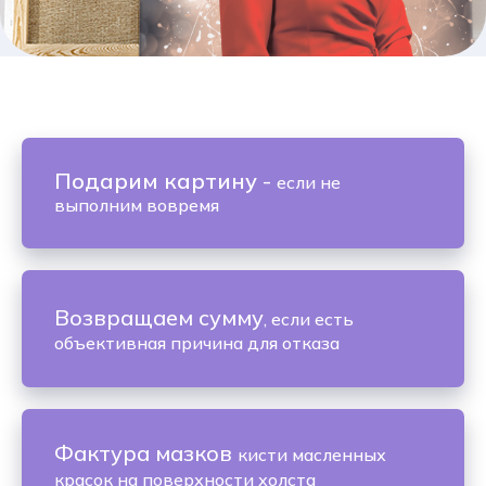
Подарим картину
-
если не
выполним вовремя
Возвращаем сумму
, если есть
объективная причина для отказа
Фактура мазков
кисти масленных
красок на поверхности холста