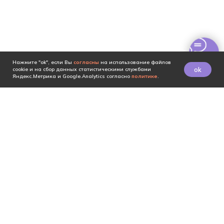
Нажмите "ok", если Вы
согласны
на использование файлов
ok
cookie и на сбор данных статистическими службами
Яндекс.Метрика и Google.Analytics согласно
политике
.