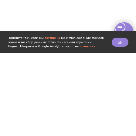
Нажмите "ok", если Вы
согласны
на использование файлов
ok
cookie и на сбор данных статистическими службами
Яндекс.Метрика и Google.Analytics согласно
политике
.