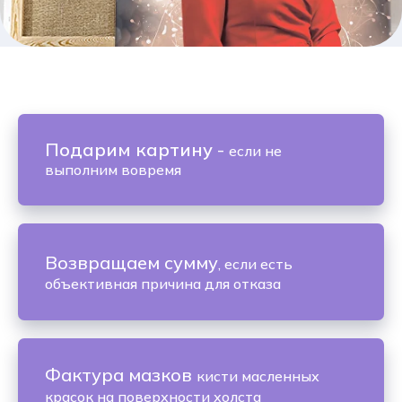
Подарим картину
-
если не
выполним вовремя
Возвращаем сумму
, если есть
объективная причина для отказа
Фактура мазков
кисти масленных
красок на поверхности холста