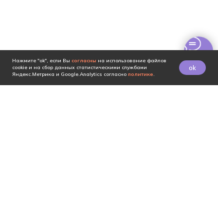
Нажмите "ok", если Вы
согласны
на использование файлов
ok
cookie и на сбор данных статистическими службами
Яндекс.Метрика и Google.Analytics согласно
политике
.