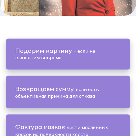
Подарим картину
-
если не
выполним вовремя
Возвращаем сумму
, если есть
объективная причина для отказа
Фактура мазков
кисти масленных
красок на поверхности холста