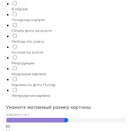
В образе
Полароид портрет
Печать фото на холсте
Любовь это Love is
Коллаж на холсте
Репродукция
Модульная картина
Картина по фото Постер
Интерьерная картина
Укажите желаемый размер картины
Ширина ( см )
90