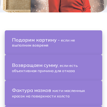
Подарим картину
-
если не
выполним вовремя
Возвращаем сумму
, если есть
объективная причина для отказа
Фактура мазков
кисти масленных
красок на поверхности холста