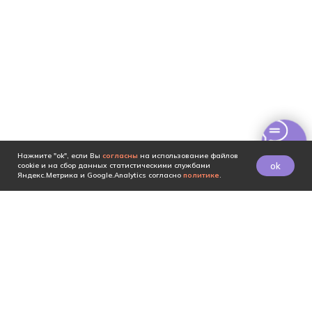
Нажмите "ok", если Вы
согласны
на использование файлов
ok
cookie и на сбор данных статистическими службами
Яндекс.Метрика и Google.Analytics согласно
политике
.