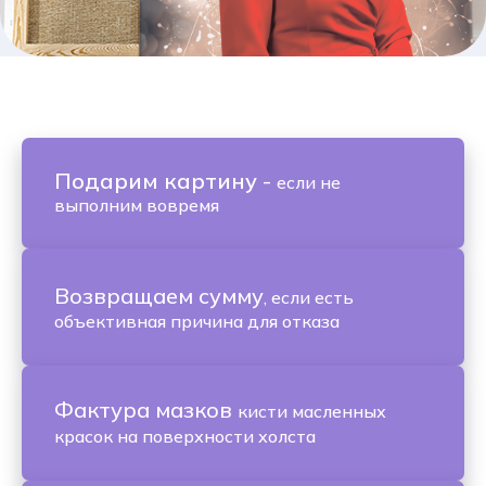
Подарим картину
-
если не
выполним вовремя
Возвращаем сумму
, если есть
объективная причина для отказа
Фактура мазков
кисти масленных
красок на поверхности холста