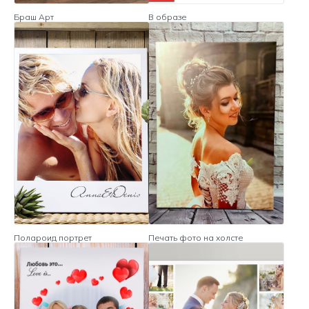
Браш Арт
В образе
Полароид портрет
Печать фото на холсте