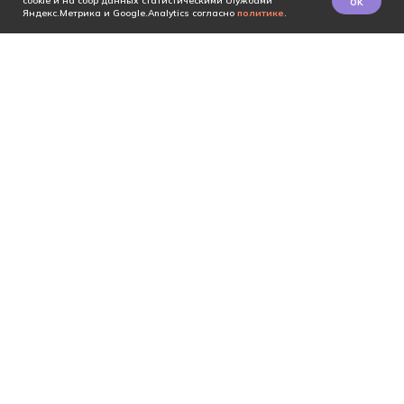
ok
cookie и на сбор данных статистическими службами
Яндекс.Метрика и Google.Analytics согласно
политике
.