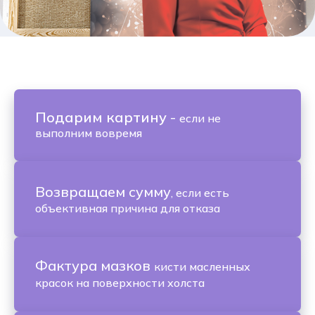
Подарим картину
-
если не
выполним вовремя
Возвращаем сумму
, если есть
объективная причина для отказа
Фактура мазков
кисти масленных
красок на поверхности холста