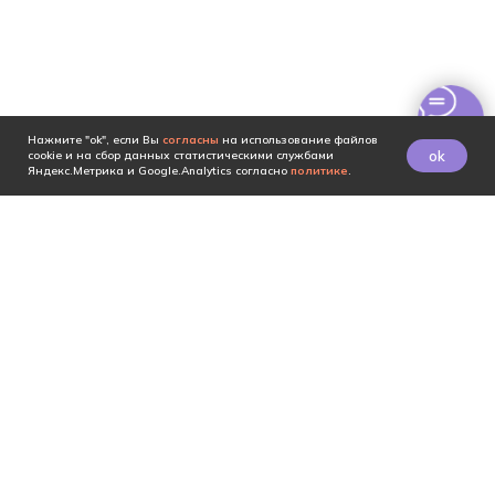
Нажмите "ok", если Вы
согласны
на использование файлов
ok
cookie и на сбор данных статистическими службами
Яндекс.Метрика и Google.Analytics согласно
политике
.