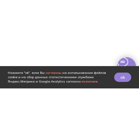
Нажмите "ok", если Вы
согласны
на использование файлов
ok
cookie и на сбор данных статистическими службами
Яндекс.Метрика и Google.Analytics согласно
политике
.