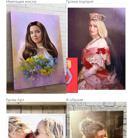
Имитация масла
Гранж портрет
Браш Арт
В образе