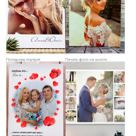
Полароид портрет
Печать фото на холсте