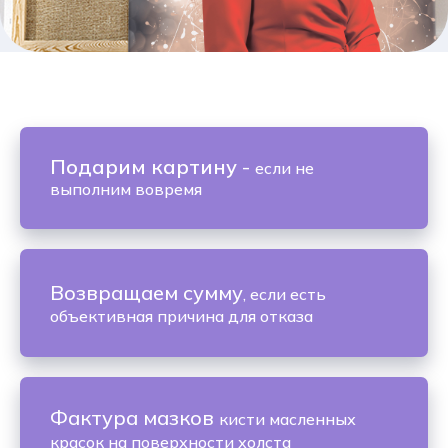
Подарим картину
-
если не
выполним вовремя
Возвращаем сумму
, если есть
объективная причина для отказа
Фактура мазков
кисти масленных
красок на поверхности холста