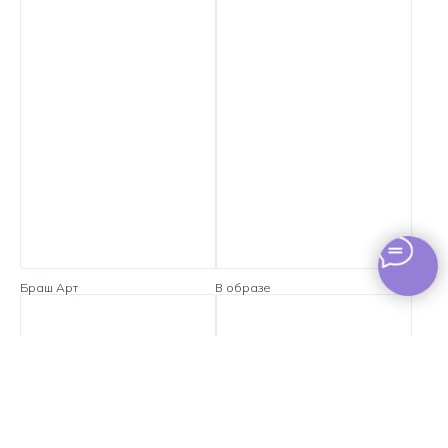
Браш Арт
В образе