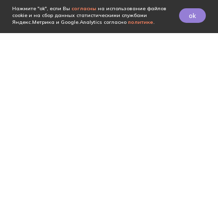
Нажмите "ok", если Вы
согласны
на использование файлов
ok
cookie и на сбор данных статистическими службами
Яндекс.Метрика и Google.Analytics согласно
политике
.