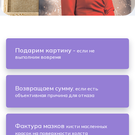
Подарим картину
-
если не
выполним вовремя
Возвращаем сумму
, если есть
объективная причина для отказа
Фактура мазков
кисти масленных
красок на поверхности холста