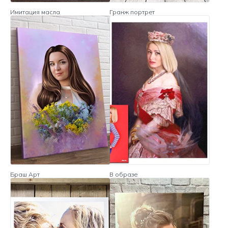
Имитация масла
Гранж портрет
Браш Арт
В образе