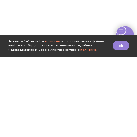
Нажмите "ok", если Вы
согласны
на использование файлов
ok
cookie и на сбор данных статистическими службами
Яндекс.Метрика и Google.Analytics согласно
политике
.