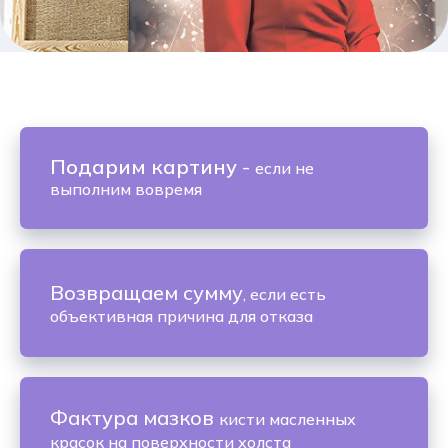
Подарим картину
-
если не
выполним вовремя
Возвращаем сумму
, если есть
объективная причина для отказа
Фактура мазков
кисти масленных
красок на поверхности холста