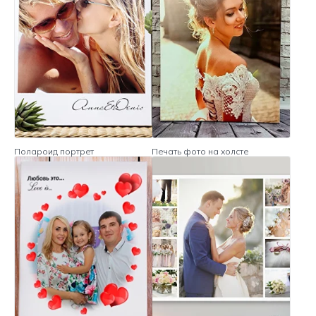
Полароид портрет
Печать фото на холсте