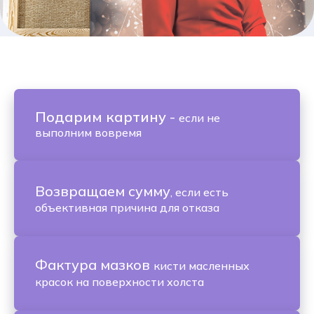
Подарим картину
-
если не
выполним вовремя
Возвращаем сумму
, если есть
объективная причина для отказа
Фактура мазков
кисти масленных
красок на поверхности холста