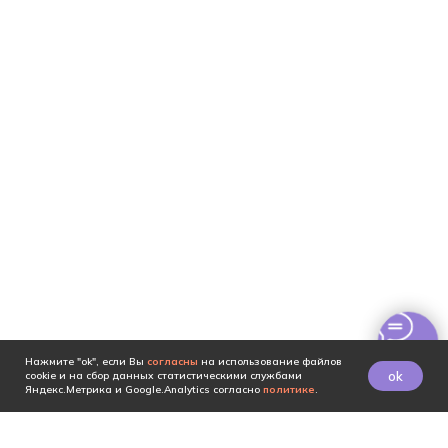
Нажмите "ok", если Вы
согласны
на использование файлов
ok
cookie и на сбор данных статистическими службами
Яндекс.Метрика и Google.Analytics согласно
политике
.