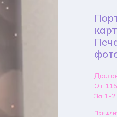
Порт
карт
Печа
фот
Достав
От 115
За 1-2
Пришлит