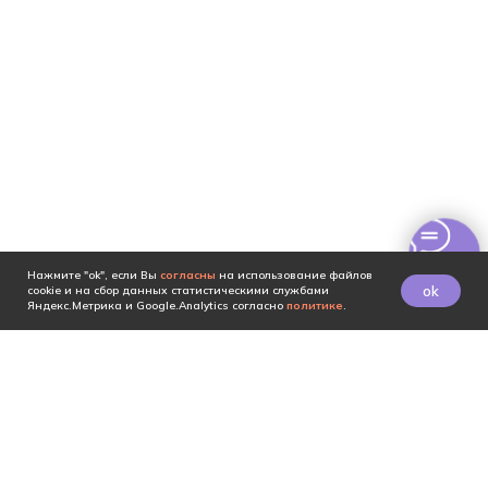
Нажмите "ok", если Вы
согласны
на использование файлов
ok
cookie и на сбор данных статистическими службами
Яндекс.Метрика и Google.Analytics согласно
политике
.