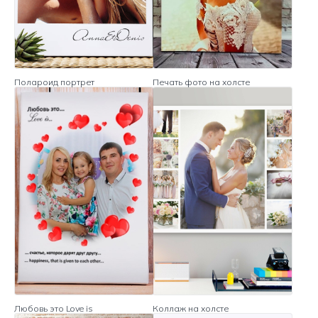
Полароид портрет
Печать фото на холсте
Любовь это Love is
Коллаж на холсте