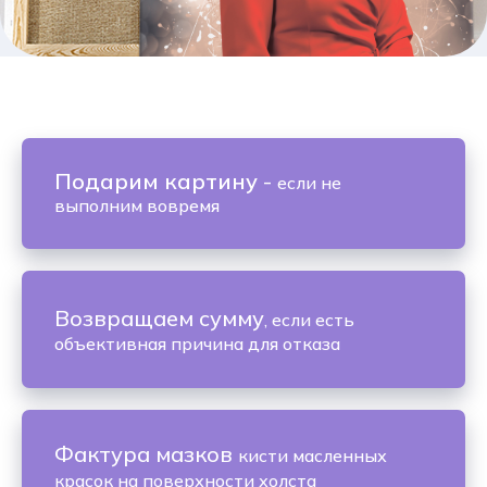
Подарим картину
-
если не
выполним вовремя
Возвращаем сумму
, если есть
объективная причина для отказа
Фактура мазков
кисти масленных
красок на поверхности холста