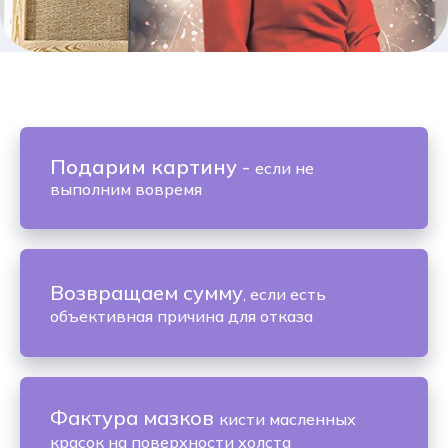
Подарим картину
-
если не
выполним вовремя
Возвращаем сумму
, если есть
объективная причина для отказа
Фактура мазков
кисти масленных
красок на поверхности холста