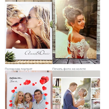
Полароид портрет
Печать фото на холсте