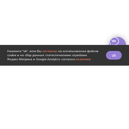
Нажмите "ok", если Вы
согласны
на использование файлов
ok
cookie и на сбор данных статистическими службами
Яндекс.Метрика и Google.Analytics согласно
политике
.