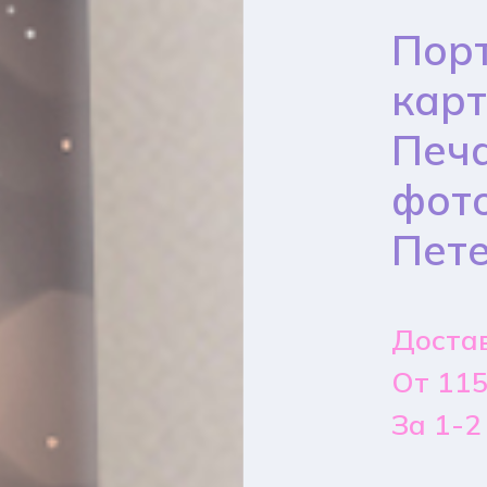
Порт
карт
Печа
фото
Пет
Достав
От 115
За 1-2